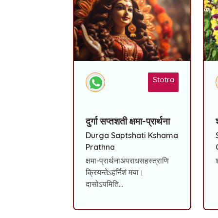
Stotra
दुर्गा सप्तशती क्षमा-प्रार्थना
Durga Saptshati Kshama
Prathna
क्षमा-प्रार्थनाअपराधसहस्त्राणि
क्रियन्तेऽहर्निशं मया।
दासोऽयमिति...